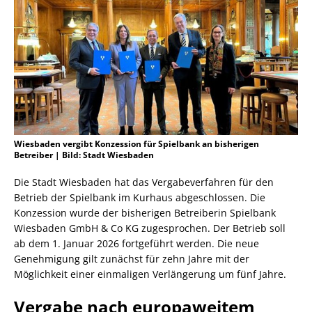
Wiesbaden vergibt Konzession für Spielbank an bisherigen
Betreiber | Bild: Stadt Wiesbaden
Die Stadt Wiesbaden hat das Vergabeverfahren für den
Betrieb der Spielbank im Kurhaus abgeschlossen. Die
Konzession wurde der bisherigen Betreiberin Spielbank
Wiesbaden GmbH & Co KG zugesprochen. Der Betrieb soll
ab dem 1. Januar 2026 fortgeführt werden. Die neue
Genehmigung gilt zunächst für zehn Jahre mit der
Möglichkeit einer einmaligen Verlängerung um fünf Jahre.
Vergabe nach europaweitem