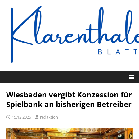
Wiesbaden vergibt Konzession für
Spielbank an bisherigen Betreiber
15.12.2025
redaktion