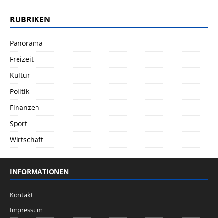
RUBRIKEN
Panorama
Freizeit
Kultur
Politik
Finanzen
Sport
Wirtschaft
INFORMATIONEN
Kontakt
Impressum