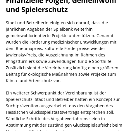
Finanzielle Folgen, Gemeinwohl
und Spielerschutz
Stadt und Betreiberin einigten sich darauf, dass die
jährlichen Abgaben der Spielbank weiterhin
gemeinwohlorientierte Projekte unterstützen. Genannt
wurden die Förderung medizinischer Entwicklungen mit
dem Rheumapreis, kulturelle Förderpreise wie der
Jawlensky-Preis, die Auszeichnung im Rahmen des
Pfingstturniers sowie Zuwendungen für die Sporthilfe.
Zusätzlich sieht die Vereinbarung künftig einen größeren
Beitrag für ökologische Maßnahmen sowie Projekte zum
Klima- und Artenschutz vor.
Ein weiterer Schwerpunkt der Vereinbarung ist der
Spielerschutz. Stadt und Betreiber hätten ein Konzept zur
Suchtprävention ausgearbeitet, das den Vorgaben des
Hessischen Glücksspielstaatsvertrags entsprechen soll.
Sämtliche Schritte des Vergabeverfahrens seien in
Abstimmung mit der zuständigen Glücksspielaufsicht beim