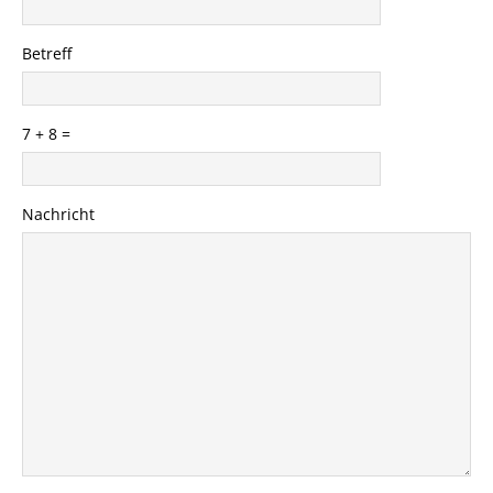
Betreff
7 + 8 =
Please
Please
Nachricht
ignore
ignore
this
this
field
field