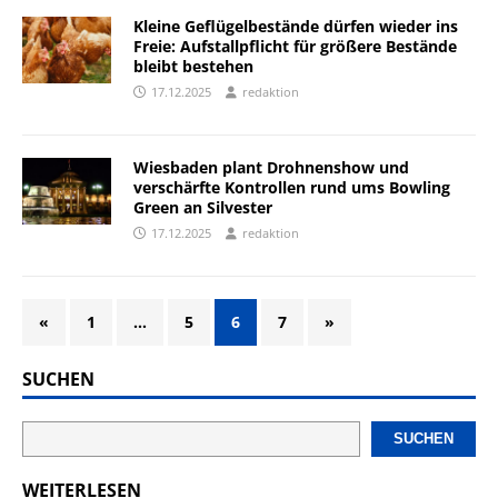
Kleine Geflügelbestände dürfen wieder ins
Freie: Aufstallpflicht für größere Bestände
bleibt bestehen
17.12.2025
redaktion
Wiesbaden plant Drohnenshow und
verschärfte Kontrollen rund ums Bowling
Green an Silvester
17.12.2025
redaktion
«
1
…
5
6
7
»
SUCHEN
SUCHEN
WEITERLESEN