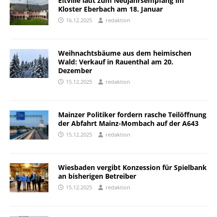
Eltville lädt zum Neujahrsempfang im
Kloster Eberbach am 18. Januar
16.12.2025
redaktion
Weihnachtsbäume aus dem heimischen
Wald: Verkauf in Rauenthal am 20.
Dezember
15.12.2025
redaktion
Mainzer Politiker fordern rasche Teilöffnung
der Abfahrt Mainz-Mombach auf der A643
15.12.2025
redaktion
Wiesbaden vergibt Konzession für Spielbank
an bisherigen Betreiber
15.12.2025
redaktion