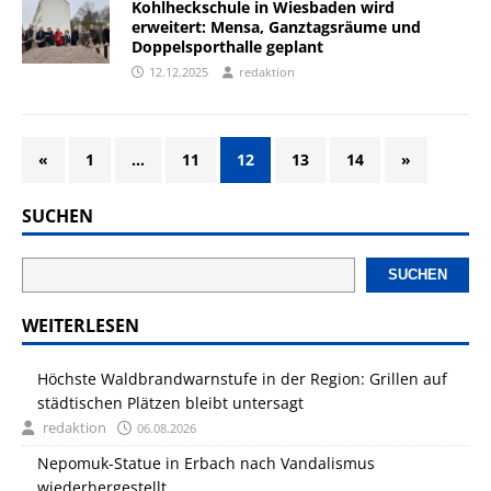
Kohlheckschule in Wiesbaden wird
erweitert: Mensa, Ganztagsräume und
Doppelsporthalle geplant
12.12.2025
redaktion
«
1
…
11
12
13
14
»
SUCHEN
SUCHEN
WEITERLESEN
Höchste Waldbrandwarnstufe in der Region: Grillen auf
städtischen Plätzen bleibt untersagt
redaktion
06.08.2026
Nepomuk-Statue in Erbach nach Vandalismus
wiederhergestellt